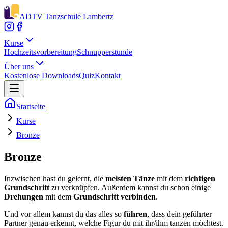
ADTV Tanzschule Lambertz
Kurse
Hochzeitsvorbereitung
Schnupperstunde
Über uns
Kostenlose Downloads
Quiz
Kontakt
Startseite
Kurse
Bronze
Bronze
Inzwischen hast du gelernt, die
meisten Tänze
mit dem
richtigen
Grundschritt
zu verknüpfen. Außerdem kannst du schon einige
Drehungen
mit dem
Grundschritt verbinden
.
Und vor allem kannst du das alles so
führen
, dass dein geführter
Partner genau erkennt, welche Figur du mit ihr/ihm tanzen möchtest.