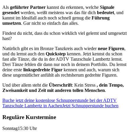
Als
geführter Partner
kannst du erkennen, welche
Signale
gesendet
werden, weißt meistens was das für dich
bedeutet
, und
kannst im Idealfall auch noch schnell genug die
Führung
umsetzen
. Gar nicht so einfach das alles.
Findest du nicht, dass du schon wirklich viel gelernt und umgesetzt
hast?
Natürlich gibt es im Bronze Tanzkreis auch wieder
neue Figuren
,
und du lernst auch den
Quickstep
kennen. Jetzt kennst du schon
fast alle Tänze, die du in der ADTV Tanzschule Lambertz lernst.
Drei Tänze fehlen dir dann nur noch in deinem Portfolio. Du lernst
deine erste
linksgedrehte Figur
kennen und auch, warum sich
diese ungemütlicher anfühlt als rechtsherum gedrehte Figuren.
Und über allem steht die
Überschrift
: Kein Stress
, dein Tempo,
Zweisamkeit und Zeit mit anderen tollen Menschen
.
Buche jetzt deine kostenlose Schnupperstunde bei der ADTV
Tanzschule Lambertz in Aachen
Jetzt Schnupperstunde buchen
Reguläre Kurstermine
Sonntag
15:30 Uhr